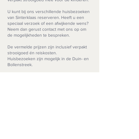
U kunt bij ons verschillende huisbezoeken
van Sinterklaas reserveren. Heeft u een
speciaal verzoek of een afwijkende wens?
Neem dan gerust contact met ons op om
de mogelijkheden te bespreken.
De vermelde prijzen zijn inclusief verpakt
strooigoed én reiskosten.
Huisbezoeken zijn mogelijk in de Duin- en
Bollenstreek.
20 minuten € 85 (max 4 kids)
30 minuten € 105 (max 6 kids)
45 minuten € 145 (max 8 kids)
Boek een huisbezoek